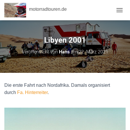
motorradtouren.de
NAVI
Libyen 2001
Veröffentlicht von
Hans
am
22. März 2021
Die erste Fahrt nach Nordafrika. Damals organisiert
durch
Fa. Hinterreiter
.