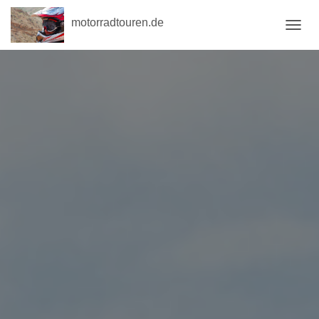
motorradtouren.de
NAVI