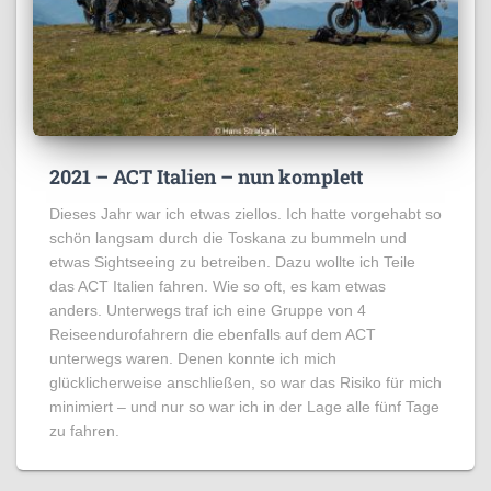
2021 – ACT Italien – nun komplett
Dieses Jahr war ich etwas ziellos. Ich hatte vorgehabt so
schön langsam durch die Toskana zu bummeln und
etwas Sightseeing zu betreiben. Dazu wollte ich Teile
das ACT Italien fahren. Wie so oft, es kam etwas
anders. Unterwegs traf ich eine Gruppe von 4
Reiseendurofahrern die ebenfalls auf dem ACT
unterwegs waren. Denen konnte ich mich
glücklicherweise anschließen, so war das Risiko für mich
minimiert – und nur so war ich in der Lage alle fünf Tage
zu fahren.