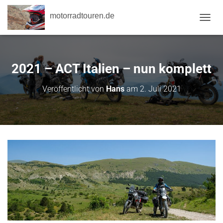
motorradtouren.de
NAVI
2021 – ACT Italien – nun komplett
Veröffentlicht von
Hans
am
2. Juli 2021